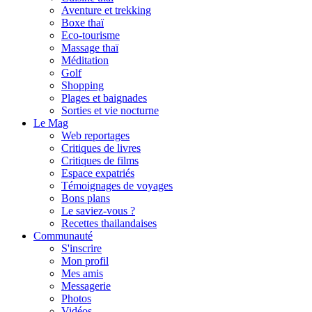
Aventure et trekking
Boxe thaï
Eco-tourisme
Massage thaï
Méditation
Golf
Shopping
Plages et baignades
Sorties et vie nocturne
Le Mag
Web reportages
Critiques de livres
Critiques de films
Espace expatriés
Témoignages de voyages
Bons plans
Le saviez-vous ?
Recettes thailandaises
Communauté
S'inscrire
Mon profil
Mes amis
Messagerie
Photos
Vidéos