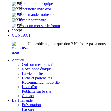
Rejoindre notre équipe
Signer notre livre d'or
Recommander notre site
Devenir partenaire
Laisser un mot sur le forum
CONTACT
Un problème, une question ? N'hésitez pas à nous en p
Accueil
Qui sommes nous ?
Notre code éthique
La vie du site
Liens et partenaires
Recommander notre site
Livre d'or
Publicité sur le site
Contact
La Thailande
Présentation
Histoire