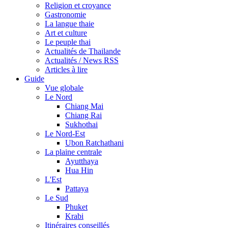
Religion et croyance
Gastronomie
La langue thaie
Art et culture
Le peuple thai
Actualités de Thailande
Actualités / News RSS
Articles à lire
Guide
Vue globale
Le Nord
Chiang Mai
Chiang Rai
Sukhothai
Le Nord-Est
Ubon Ratchathani
La plaine centrale
Ayutthaya
Hua Hin
L'Est
Pattaya
Le Sud
Phuket
Krabi
Itinéraires conseillés