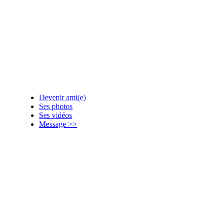
Devenir ami(e)
Ses photos
Ses vidéos
Message >>