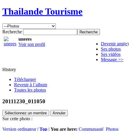
Thailande Tourisme
Recherche
uneees
Devenir ami(e)
Voir son profil
Ses photos
Ses vidéos
Message >>
History
Télécharger
Revenir à l´album
Toutes les photos
20111230_011050
Sélectionnez un membre
Annuler
Sur cette photo :
Version ordinateur
|
Top
|
You are here:
Communauté
Photos