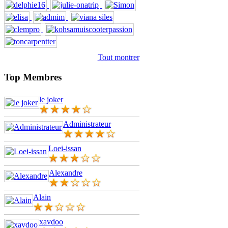
Tout montrer
Top Membres
le joker
Administrateur
Loei-issan
Alexandre
Alain
xavdoo