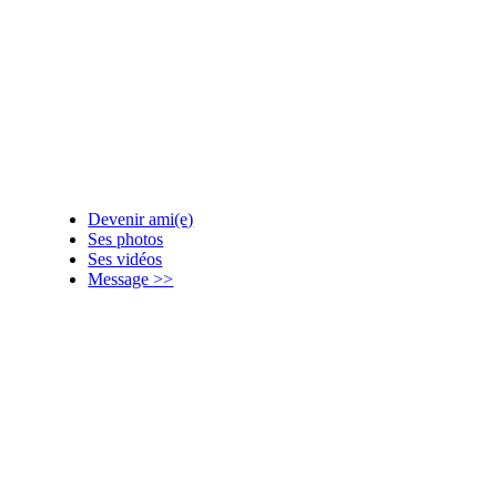
Devenir ami(e)
Ses photos
Ses vidéos
Message >>