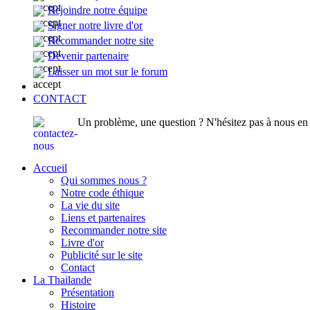
Rejoindre notre équipe
Signer notre livre d'or
Recommander notre site
Devenir partenaire
Laisser un mot sur le forum
CONTACT
Un problème, une question ? N'hésitez pas à nous en p
Accueil
Qui sommes nous ?
Notre code éthique
La vie du site
Liens et partenaires
Recommander notre site
Livre d'or
Publicité sur le site
Contact
La Thailande
Présentation
Histoire