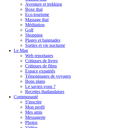
Aventure et trekking
Boxe thaï
Eco-tourisme
Massage thaï
Méditation
Golf
Shopping
Plages et baignades
Sorties et vie nocturne
Le Mag
Web reportages
Critiques de livres
Critiques de films
Espace expatriés
Témoignages de voyages
Bons plans
Le saviez-vous ?
Recettes thailandaises
Communauté
S'inscrire
Mon profil
Mes amis
Messagerie
Photos
Vidéos