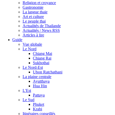
Religion et croyance
Gastronomie
La langue thaie
Art et culture
Le peuple thai
Actualités de Thailande
Actualités / News RSS
Articles à lire
Guide
Vue globale
Le Nord
Chiang Mai
Chiang Rai
Sukhothai
Le Nord-Est
Ubon Ratchathani
La plaine centrale
Ayutthaya
Hua Hin
L'Est
Pattaya
Le Sud
Phuket
Krabi
Itinéraires conseillés