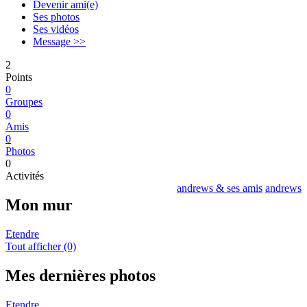
Devenir ami(e)
Ses photos
Ses vidéos
Message >>
2
Points
0
Groupes
0
Amis
0
Photos
0
Activités
andrews & ses amis
andrews
Mon mur
Etendre
Tout afficher (0)
Mes dernières photos
Etendre