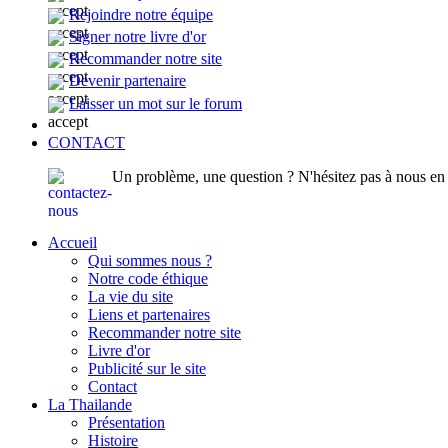
Rejoindre notre équipe
Signer notre livre d'or
Recommander notre site
Devenir partenaire
Laisser un mot sur le forum
CONTACT
Un problème, une question ? N'hésitez pas à nous en p
Accueil
Qui sommes nous ?
Notre code éthique
La vie du site
Liens et partenaires
Recommander notre site
Livre d'or
Publicité sur le site
Contact
La Thailande
Présentation
Histoire