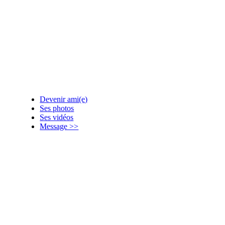
Devenir ami(e)
Ses photos
Ses vidéos
Message >>