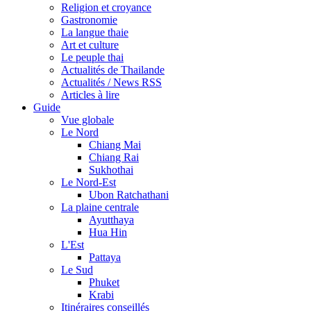
Religion et croyance
Gastronomie
La langue thaie
Art et culture
Le peuple thai
Actualités de Thailande
Actualités / News RSS
Articles à lire
Guide
Vue globale
Le Nord
Chiang Mai
Chiang Rai
Sukhothai
Le Nord-Est
Ubon Ratchathani
La plaine centrale
Ayutthaya
Hua Hin
L'Est
Pattaya
Le Sud
Phuket
Krabi
Itinéraires conseillés