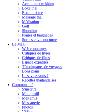
Aventure et trekking
Boxe thaï
Eco-tourisme
Massage thaï
Méditation
Golf
Shopping
Plages et baignades
Sorties et vie nocturne
Le Mag
Web reportages
Critiques de livres
Critiques de films
Espace expatriés
Témoignages de voyages
Bons plans
Le saviez-vous ?
Recettes thailandaises
Communauté
S'inscrire
Mon profil
Mes amis
Messagerie
Photos
Vidéos