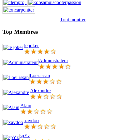
Tout montrer
Top Membres
le joker
Administrateur
Loei-issan
Alexandre
Alain
xavdoo
spYz