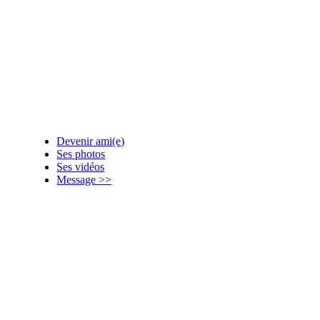
Devenir ami(e)
Ses photos
Ses vidéos
Message >>