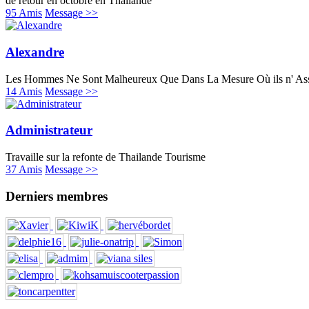
de retour en octobre en Thailande
95 Amis
Message >>
Alexandre
Les Hommes Ne Sont Malheureux Que Dans La Mesure Où ils n' Assum
14 Amis
Message >>
Administrateur
Travaille sur la refonte de Thailande Tourisme
37 Amis
Message >>
Derniers membres