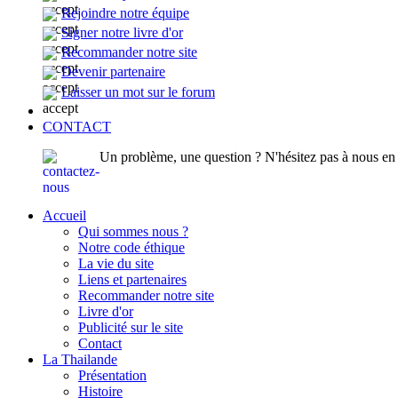
Rejoindre notre équipe
Signer notre livre d'or
Recommander notre site
Devenir partenaire
Laisser un mot sur le forum
CONTACT
Un problème, une question ? N'hésitez pas à nous en p
Accueil
Qui sommes nous ?
Notre code éthique
La vie du site
Liens et partenaires
Recommander notre site
Livre d'or
Publicité sur le site
Contact
La Thailande
Présentation
Histoire