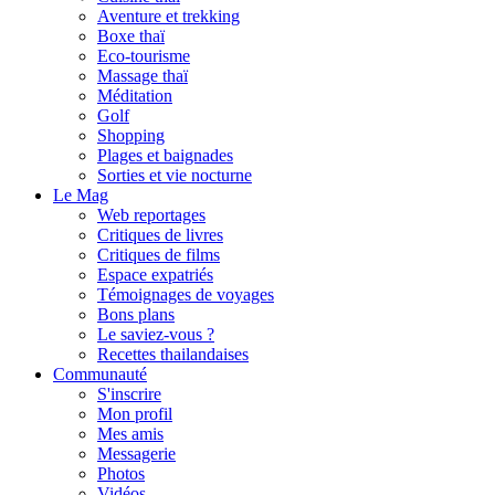
Aventure et trekking
Boxe thaï
Eco-tourisme
Massage thaï
Méditation
Golf
Shopping
Plages et baignades
Sorties et vie nocturne
Le Mag
Web reportages
Critiques de livres
Critiques de films
Espace expatriés
Témoignages de voyages
Bons plans
Le saviez-vous ?
Recettes thailandaises
Communauté
S'inscrire
Mon profil
Mes amis
Messagerie
Photos
Vidéos