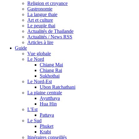
Religion et croyance
Gastronomie
La langue thaie
Art et culture
Le peuple thai
Actualités de Thailande
Actualités / News RSS
Articles à lire
Guide
Vue globale
Le Nord
Chiang Mai
Chiang Rai
Sukhothai
Le Nord-Est
Ubon Ratchathani
La plaine centrale
Ayutthaya
Hua Hin
L'Est
Pattaya
Le Sud
Phuket
Krabi
Itinéraires conseillés