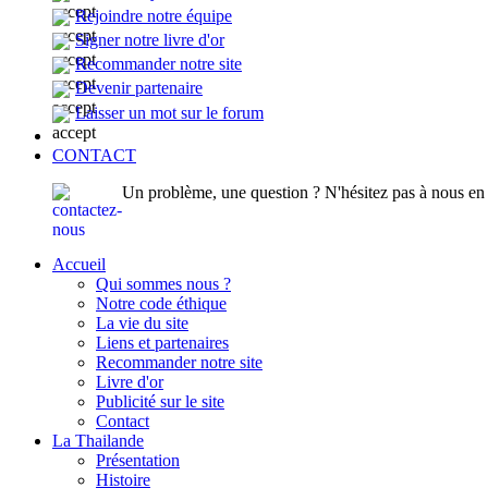
Rejoindre notre équipe
Signer notre livre d'or
Recommander notre site
Devenir partenaire
Laisser un mot sur le forum
CONTACT
Un problème, une question ? N'hésitez pas à nous en p
Accueil
Qui sommes nous ?
Notre code éthique
La vie du site
Liens et partenaires
Recommander notre site
Livre d'or
Publicité sur le site
Contact
La Thailande
Présentation
Histoire