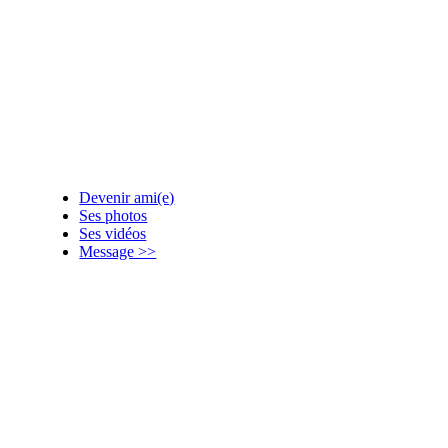
Devenir ami(e)
Ses photos
Ses vidéos
Message >>