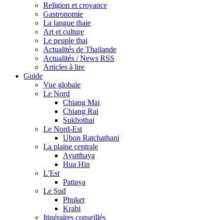
Religion et croyance
Gastronomie
La langue thaie
Art et culture
Le peuple thai
Actualités de Thailande
Actualités / News RSS
Articles à lire
Guide
Vue globale
Le Nord
Chiang Mai
Chiang Rai
Sukhothai
Le Nord-Est
Ubon Ratchathani
La plaine centrale
Ayutthaya
Hua Hin
L'Est
Pattaya
Le Sud
Phuket
Krabi
Itinéraires conseillés