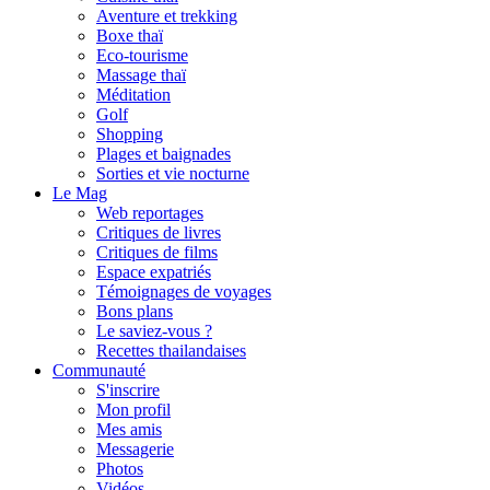
Aventure et trekking
Boxe thaï
Eco-tourisme
Massage thaï
Méditation
Golf
Shopping
Plages et baignades
Sorties et vie nocturne
Le Mag
Web reportages
Critiques de livres
Critiques de films
Espace expatriés
Témoignages de voyages
Bons plans
Le saviez-vous ?
Recettes thailandaises
Communauté
S'inscrire
Mon profil
Mes amis
Messagerie
Photos
Vidéos