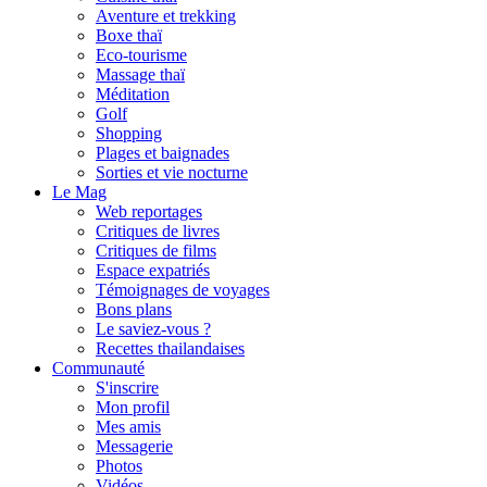
Aventure et trekking
Boxe thaï
Eco-tourisme
Massage thaï
Méditation
Golf
Shopping
Plages et baignades
Sorties et vie nocturne
Le Mag
Web reportages
Critiques de livres
Critiques de films
Espace expatriés
Témoignages de voyages
Bons plans
Le saviez-vous ?
Recettes thailandaises
Communauté
S'inscrire
Mon profil
Mes amis
Messagerie
Photos
Vidéos