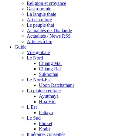
Religion et croyance
Gastronomie
La langue thaie
Art et culture
Le peuple thai
Actualités de Thailande
Actualités / News RSS
Articles à lire
Guide
Vue globale
Le Nord
Chiang Mai
Chiang Rai
Sukhothai
Le Nord-Est
Ubon Ratchathani
La plaine centrale
Ayutthaya
Hua Hin
L'Est
Pattaya
Le Sud
Phuket
Krabi
Itinéraires conseillés