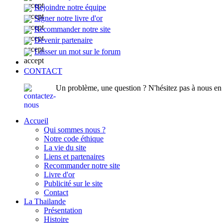
Rejoindre notre équipe
Signer notre livre d'or
Recommander notre site
Devenir partenaire
Laisser un mot sur le forum
CONTACT
Un problème, une question ? N'hésitez pas à nous en p
Accueil
Qui sommes nous ?
Notre code éthique
La vie du site
Liens et partenaires
Recommander notre site
Livre d'or
Publicité sur le site
Contact
La Thailande
Présentation
Histoire