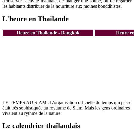
d'observer l'activité matinale, de manger une soupe, ou de regarder
les habitants distribuer de la nourriture aux moines bouddhistes.
L'heure en Thailande
Heure en Thailande - Bangkok
Heure en
LE TEMPS AU SIAM : L'organisation officielle du temps qui passe
était très sophistiquée au royaume de Siam. Mais les gens ordinaires
vivaient au rythme de la nature.
Le calendrier thaïlandais