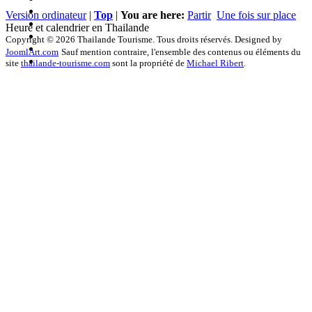
Version ordinateur
|
Top
|
You are here:
Partir
Une fois sur place
Heure et calendrier en Thailande
Copyright © 2026 Thailande Tourisme. Tous droits réservés. Designed by
JoomlArt.com
Sauf mention contraire, l'ensemble des contenus ou éléments du
site
thailande-tourisme.com
sont la propriété de
Michael Ribert
.