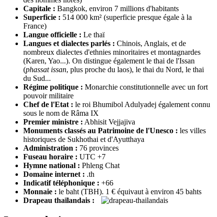
Capitale :
Bangkok, environ 7 millions d'habitants
Superficie :
514 000 km² (superficie presque égale à la
France)
Langue officielle :
Le thaï
Langues et dialectes parlés :
Chinois, Anglais, et de
nombreux dialectes d'ethnies minoritaires et montagnardes
(Karen, Yao...). On distingue également le thai de l'Issan
(
phassat issan
, plus proche du laos), le thai du Nord, le thai
du Sud...
Régime politique :
Monarchie constitutionnelle avec un fort
pouvoir militaire
Chef de l'Etat :
le roi Bhumibol Adulyadej également connu
sous le nom de Râma IX
Premier ministre :
Abhisit Vejjajiva
Monuments classés au Patrimoine de l'Unesco :
les villes
historiques de Sukhothai et d'Ayutthaya
Administration :
76 provinces
Fuseau horaire :
UTC +7
Hymne national :
Phleng Chat
Domaine internet :
.th
Indicatif téléphonique :
+66
Monnaie :
le baht (TBH). 1 € équivaut à environ 45 bahts
Drapeau thaïlandais :