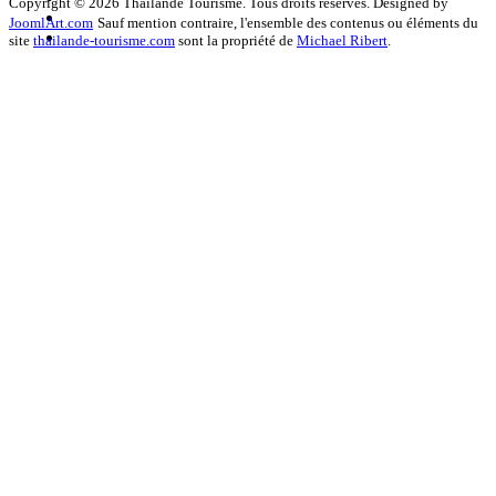
Copyright © 2026 Thailande Tourisme. Tous droits réservés. Designed by
JoomlArt.com
Sauf mention contraire, l'ensemble des contenus ou éléments du
site
thailande-tourisme.com
sont la propriété de
Michael Ribert
.