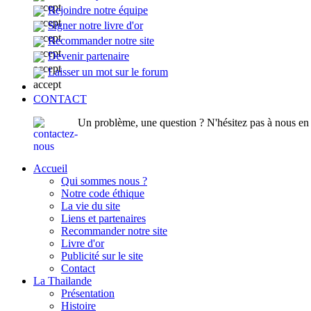
Rejoindre notre équipe
Signer notre livre d'or
Recommander notre site
Devenir partenaire
Laisser un mot sur le forum
CONTACT
Un problème, une question ? N'hésitez pas à nous en p
Accueil
Qui sommes nous ?
Notre code éthique
La vie du site
Liens et partenaires
Recommander notre site
Livre d'or
Publicité sur le site
Contact
La Thailande
Présentation
Histoire