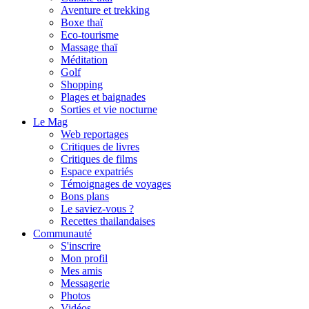
Aventure et trekking
Boxe thaï
Eco-tourisme
Massage thaï
Méditation
Golf
Shopping
Plages et baignades
Sorties et vie nocturne
Le Mag
Web reportages
Critiques de livres
Critiques de films
Espace expatriés
Témoignages de voyages
Bons plans
Le saviez-vous ?
Recettes thailandaises
Communauté
S'inscrire
Mon profil
Mes amis
Messagerie
Photos
Vidéos