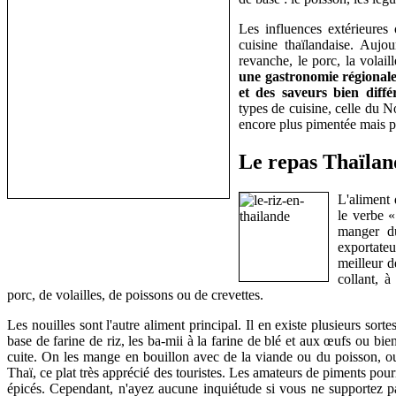
Les influences extérieures 
cuisine thaïlandaise. Auj
revanche, le porc, la volaill
une gastronomie régionale
et des saveurs bien diffé
types de cuisine, celle du N
encore plus pimentée mais pa
Le repas Thaïlan
L'aliment 
le verbe «
manger du
exportateu
meilleur d
collant, 
porc, de volailles, de poissons ou de crevettes.
Les nouilles sont l'autre aliment principal. Il en existe plusieurs s
base de farine de riz, les ba-mii à la farine de blé et aux œufs ou bie
cuite. On les mange en bouillon avec de la viande ou du poisson, 
Thaï, ce plat très apprécié des touristes. Les amateurs de piments pour
épicés. Cependant, n'ayez aucune inquiétude si vous ne supportez pa