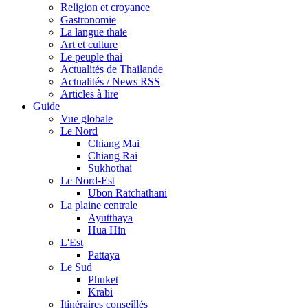
Religion et croyance
Gastronomie
La langue thaie
Art et culture
Le peuple thai
Actualités de Thailande
Actualités / News RSS
Articles à lire
Guide
Vue globale
Le Nord
Chiang Mai
Chiang Rai
Sukhothai
Le Nord-Est
Ubon Ratchathani
La plaine centrale
Ayutthaya
Hua Hin
L'Est
Pattaya
Le Sud
Phuket
Krabi
Itinéraires conseillés