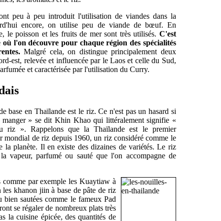
ont peu à peu introduit l'utilisation de viandes dans la
ourd'hui encore, on utilise peu de viande de bœuf. En
e, le poisson et les fruits de mer sont très utilisés.
C'est
 où l'on découvre pour chaque région des spécialités
rentes.
Malgré cela, on distingue principalement deux
ord-est, relevée et influencée par le Laos et celle du Sud,
rfumée et caractérisée par l'utilisation du Curry.
dais
de base en Thaïlande est le riz. Ce n'est pas un hasard si
 manger » se dit Khin Khao qui littéralement signifie «
 riz ». Rappelons que la Thaïlande est le premier
r mondial de riz depuis 1960, un riz considéré comme le
e la planète. Il en existe des dizaines de variétés. Le riz
à la vapeur, parfumé ou sauté que l'on accompagne de
ortes comme par exemple les Kuaytiaw à
n les khanon jiin à base de pâte de riz
ou bien sautées comme le fameux Pad
ront se régaler de nombreux plats très
s la cuisine épicée, des quantités de