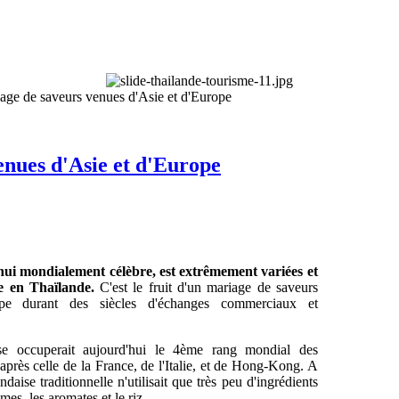
iage de saveurs venues d'Asie et d'Europe
enues d'Asie et d'Europe
'hui mondialement célèbre, est extrêmement variées et
ge en Thaïlande.
C'est le fruit d'un mariage de saveurs
pe durant des siècles d'échanges commerciaux et
ise occuperait aujourd'hui le 4ème rang mondial des
 après celle de la France, de l'Italie, et de Hong-Kong. A
andaise traditionnelle n'utilisait que très peu d'ingrédients
mes, les aromates et le riz.