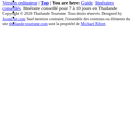
Version ordinateur
|
Top
|
You are here:
Guide
Itinéraires
conseillés
Itinéraire conseillé pour 7 à 10 jours en Thailande
Copyright © 2026 Thailande Tourisme. Tous droits réservés. Designed by
JoomlArt.com
Sauf mention contraire, l'ensemble des contenus ou éléments du
site
thailande-tourisme.com
sont la propriété de
Michael Ribert
.