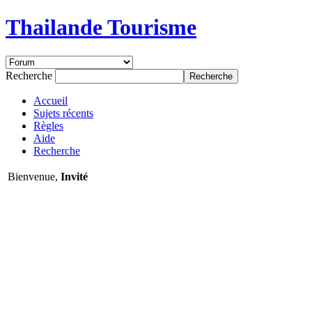
Thailande Tourisme
Recherche
Accueil
Sujets récents
Règles
Aide
Recherche
Bienvenue,
Invité