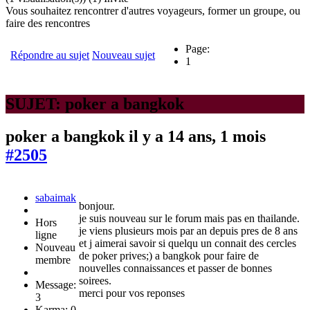
Vous souhaitez rencontrer d'autres voyageurs, former un groupe, ou
faire des rencontres
Page:
Répondre au sujet
Nouveau sujet
1
SUJET: poker a bangkok
poker a bangkok
il y a 14 ans, 1 mois
#2505
sabaimak
bonjour.
je suis nouveau sur le forum mais pas en thailande.
Hors
je viens plusieurs mois par an depuis pres de 8 ans
ligne
et j aimerai savoir si quelqu un connait des cercles
Nouveau
de poker prives;) a bangkok pour faire de
membre
nouvelles connaissances et passer de bonnes
soirees.
Message:
merci pour vos reponses
3
Karma: 0