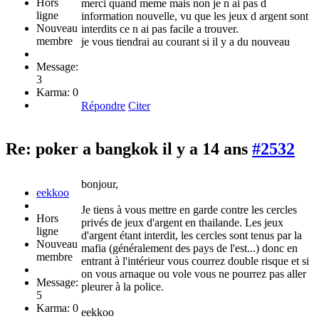
Hors
merci quand meme mais non je n ai pas d
ligne
information nouvelle, vu que les jeux d argent sont
Nouveau
interdits ce n ai pas facile a trouver.
membre
je vous tiendrai au courant si il y a du nouveau
Message:
3
Karma: 0
Répondre
Citer
Re: poker a bangkok
il y a 14 ans
#2532
bonjour,
eekkoo
Je tiens à vous mettre en garde contre les cercles
Hors
privés de jeux d'argent en thailande. Les jeux
ligne
d'argent étant interdit, les cercles sont tenus par la
Nouveau
mafia (généralement des pays de l'est...) donc en
membre
entrant à l'intérieur vous courrez double risque et si
on vous arnaque ou vole vous ne pourrez pas aller
Message:
pleurer à la police.
5
Karma: 0
eekkoo