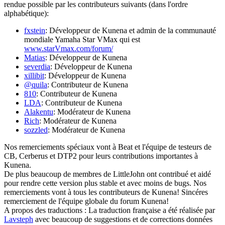
rendue possible par les contributeurs suivants (dans l'ordre
alphabétique):
fxstein
: Développeur de Kunena et admin de la communauté
mondiale Yamaha Star VMax qui est
www.starVmax.com/forum/
Matias
: Développeur de Kunena
severdia
: Développeur de Kunena
xillibit
: Développeur de Kunena
@quila
: Contributeur de Kunena
810
: Contributeur de Kunena
LDA
: Contributeur de Kunena
Alakentu
: Modérateur de Kunena
Rich
: Modérateur de Kunena
sozzled
: Modérateur de Kunena
Nos remerciements spéciaux vont à Beat et l'équipe de testeurs de
CB, Cerberus et DTP2 pour leurs contributions importantes à
Kunena.
De plus beaucoup de membres de LittleJohn ont contribué et aidé
pour rendre cette version plus stable et avec moins de bugs. Nos
remerciements vont à tous les contributeurs de Kunena! Sincéres
remerciement de l'équipe globale du forum Kunena!
A propos des traductions : La traduction française a été réalisée par
Lavsteph
avec beaucoup de suggestions et de corrections données