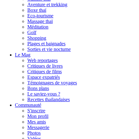
Aventure et trekking
Boxe thaï
Eco-tourisme
Massage thaï
Méditation
Golf
Shopping
Plages et baignades
Sorties et vie nocturne
Le Mag
Web reportages
Critiques de livres
Critiques de films
Espace expatriés
Témoignages de voyages
Bons plans
Le saviez-vous ?
Recettes thailandaises
Communauté
S'inscrire
Mon profil
Mes amis
Messagerie
Photos
Vidéos