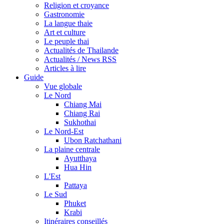
Religion et croyance
Gastronomie
La langue thaie
Art et culture
Le peuple thai
Actualités de Thailande
Actualités / News RSS
Articles à lire
Guide
Vue globale
Le Nord
Chiang Mai
Chiang Rai
Sukhothai
Le Nord-Est
Ubon Ratchathani
La plaine centrale
Ayutthaya
Hua Hin
L'Est
Pattaya
Le Sud
Phuket
Krabi
Itinéraires conseillés