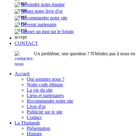
Rejoindre notre équipe
Signer notre livre d'or
Recommander notre site
Devenir partenaire
Laisser un mot sur le forum
CONTACT
Un problème, une question ? N'hésitez pas à nous en p
Accueil
Qui sommes nous ?
Notre code éthique
La vie du site
Liens et partenaires
Recommander notre site
Livre d'or
Publicité sur le site
Contact
La Thailande
Présentation
Histoire