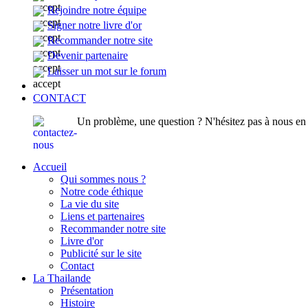
Rejoindre notre équipe
Signer notre livre d'or
Recommander notre site
Devenir partenaire
Laisser un mot sur le forum
CONTACT
Un problème, une question ? N'hésitez pas à nous en p
Accueil
Qui sommes nous ?
Notre code éthique
La vie du site
Liens et partenaires
Recommander notre site
Livre d'or
Publicité sur le site
Contact
La Thailande
Présentation
Histoire