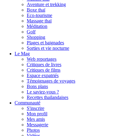
Aventure et trekking
Boxe thaï
Eco-tourisme
Massage thaï
Méditation
Golf
Shopping
Plages et baignades
Sorties et vie nocturne
Le Mag
Web reportages
Critiques de livres
Critiques de films
Espace expatriés
Témoignages de voyages
Bons plans
Le saviez-vous ?
Recettes thailandaises
Communauté
S'inscrire
Mon profil
Mes amis
Messagerie
Photos
Vidéos