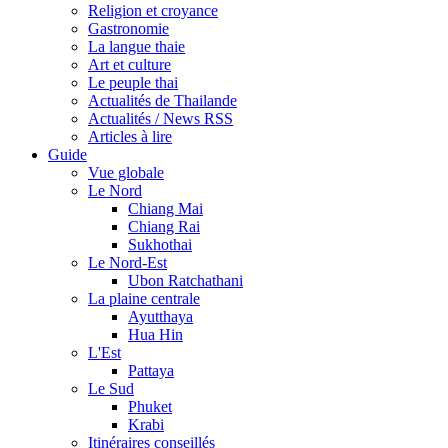
Religion et croyance
Gastronomie
La langue thaie
Art et culture
Le peuple thai
Actualités de Thailande
Actualités / News RSS
Articles à lire
Guide
Vue globale
Le Nord
Chiang Mai
Chiang Rai
Sukhothai
Le Nord-Est
Ubon Ratchathani
La plaine centrale
Ayutthaya
Hua Hin
L'Est
Pattaya
Le Sud
Phuket
Krabi
Itinéraires conseillés