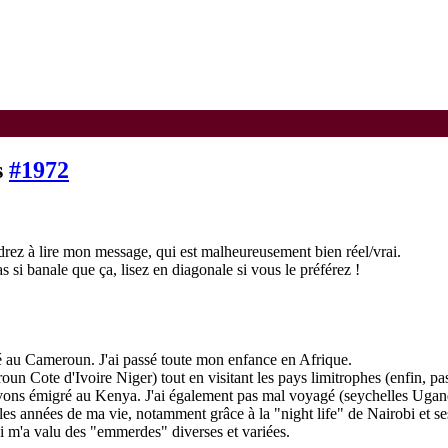
s
#1972
rez à lire mon message, qui est malheureusement bien réel/vrai.
 si banale que ça, lisez en diagonale si vous le préférez !
 né au Cameroun. J'ai passé toute mon enfance en Afrique.
oun Cote d'Ivoire Niger) tout en visitant les pays limitrophes (enfin, pas
avons émigré au Kenya. J'ai également pas mal voyagé (seychelles Ugan
lles années de ma vie, notamment grâce à la "night life" de Nairobi et ses
qui m'a valu des "emmerdes" diverses et variées.