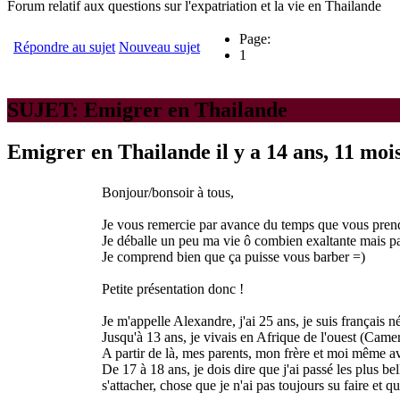
Forum relatif aux questions sur l'expatriation et la vie en Thailande
Page:
Répondre au sujet
Nouveau sujet
1
SUJET: Emigrer en Thailande
Emigrer en Thailande
il y a 14 ans, 11 moi
Bonjour/bonsoir à tous,
Je vous remercie par avance du temps que vous prend
Je déballe un peu ma vie ô combien exaltante mais pas
Je comprend bien que ça puisse vous barber =)
Petite présentation donc !
Je m'appelle Alexandre, j'ai 25 ans, je suis français
Jusqu'à 13 ans, je vivais en Afrique de l'ouest (Camer
A partir de là, mes parents, mon frère et moi même 
De 17 à 18 ans, je dois dire que j'ai passé les plus be
s'attacher, chose que je n'ai pas toujours su faire et 