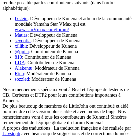
rendue possible par les contributeurs suivants (dans l'ordre
alphabétique):
fxstein
: Développeur de Kunena et admin de la communauté
mondiale Yamaha Star VMax qui est
www.starVmax.com/forum/
Matias
: Développeur de Kunena
severdia
: Développeur de Kunena
xillibit
: Développeur de Kunena
@quila
: Contributeur de Kunena
810
: Contributeur de Kunena
LDA
: Contributeur de Kunena
Alakentu
: Modérateur de Kunena
Rich
: Modérateur de Kunena
sozzled
: Modérateur de Kunena
Nos remerciements spéciaux vont à Beat et l'équipe de testeurs de
CB, Cerberus et DTP2 pour leurs contributions importantes à
Kunena.
De plus beaucoup de membres de LittleJohn ont contribué et aidé
pour rendre cette version plus stable et avec moins de bugs. Nos
remerciements vont à tous les contributeurs de Kunena! Sincéres
remerciement de l'équipe globale du forum Kunena!
A propos des traductions : La traduction française a été réalisée par
Lavsteph
avec beaucoup de suggestions et de corrections données