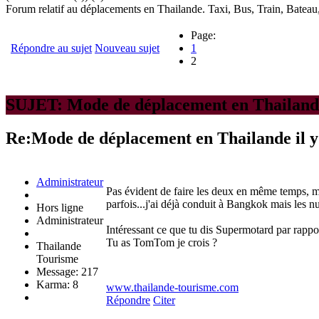
Forum relatif au déplacements en Thailande. Taxi, Bus, Train, Bateau
Page:
Répondre au sujet
Nouveau sujet
1
2
SUJET: Mode de déplacement en Thailand
Re:Mode de déplacement en Thailande
il 
Administrateur
Pas évident de faire les deux en même temps, mo
parfois...j'ai déjà conduit à Bangkok mais les nui
Hors ligne
Administrateur
Intéressant ce que tu dis Supermotard par rapp
Tu as TomTom je crois ?
Thailande
Tourisme
Message: 217
Karma: 8
www.thailande-tourisme.com
Répondre
Citer