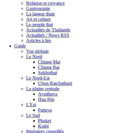
Religion et croyance
Gastronomie
La langue thaie
Art et culture
Le peuple thai
Actualités de Thailande
Actualités / News RSS
Articles à lire
Guide
Vue globale
Le Nord
Chiang Mai
Chiang Rai
Sukhothai
Le Nord-Est
Ubon Ratchathani
La plaine centrale
Ayutthaya
Hua Hin
L'Est
Pattaya
Le Sud
Phuket
Krabi
Itinéraires conseillés