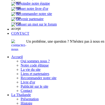
Rejoindre notre équipe
Signer notre livre d'or
Recommander notre site
Devenir partenaire
Laisser un mot sur le forum
CONTACT
Un problème, une question ? N'hésitez pas à nous en p
Accueil
Qui sommes nous ?
Notre code éthique
La vie du site
Liens et partenaires
Recommander notre site
Livre d'or
Publicité sur le site
Contact
La Thailande
Présentation
Histoire