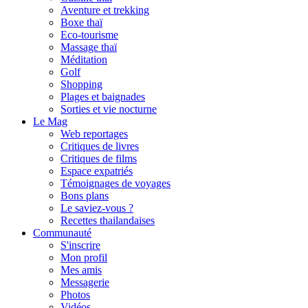
Aventure et trekking
Boxe thaï
Eco-tourisme
Massage thaï
Méditation
Golf
Shopping
Plages et baignades
Sorties et vie nocturne
Le Mag
Web reportages
Critiques de livres
Critiques de films
Espace expatriés
Témoignages de voyages
Bons plans
Le saviez-vous ?
Recettes thailandaises
Communauté
S'inscrire
Mon profil
Mes amis
Messagerie
Photos
Vidéos