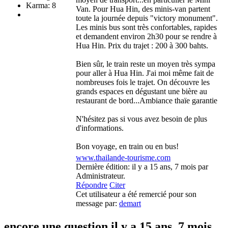
Karma: 8
Van. Pour Hua Hin, des minis-van partent
toute la journée depuis "victory monument".
Les minis bus sont très confortables, rapides
et demandent environ 2h30 pour se rendre à
Hua Hin. Prix du trajet : 200 à 300 bahts.
Bien sûr, le train reste un moyen très sympa
pour aller à Hua Hin. J'ai moi même fait de
nombreuses fois le trajet. On découvre les
grands espaces en dégustant une bière au
restaurant de bord...Ambiance thaïe garantie
N'hésitez pas si vous avez besoin de plus
d'informations.
Bon voyage, en train ou en bus!
www.thailande-tourisme.com
Dernière édition: il y a 15 ans, 7 mois par
Administrateur.
Répondre
Citer
Cet utilisateur a été remercié pour son
message par:
demart
encore une question
il y a 15 ans, 7 mois