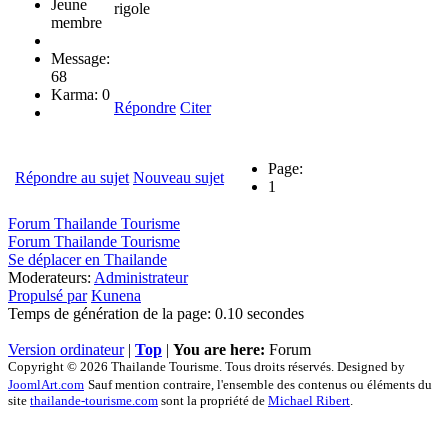
Jeune
rigole
membre
Message:
68
Karma: 0
Répondre
Citer
Page:
Répondre au sujet
Nouveau sujet
1
Forum Thailande Tourisme
Forum Thailande Tourisme
Se déplacer en Thailande
Moderateurs:
Administrateur
Propulsé par
Kunena
Temps de génération de la page: 0.10 secondes
Version ordinateur
|
Top
|
You are here:
Forum
Copyright © 2026 Thailande Tourisme. Tous droits réservés. Designed by
JoomlArt.com
Sauf mention contraire, l'ensemble des contenus ou éléments du
site
thailande-tourisme.com
sont la propriété de
Michael Ribert
.