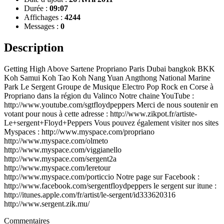
Durée :
09:07
Affichages :
4244
Messages :
0
Description
Getting High Above Sartene Propriano Paris Dubai bangkok BKK
Koh Samui Koh Tao Koh Nang Yuan Angthong National Marine
Park Le Sergent Groupe de Musique Electro Pop Rock en Corse à
Propriano dans la région du Valinco Notre chaine YouTube :
http://www.youtube.com/sgtfloydpeppers Merci de nous soutenir en
votant pour nous à cette adresse : http://www.zikpot.fr/artiste-
Le+sergent+Floyd+Peppers Vous pouvez également visiter nos sites
Myspaces : http://www.myspace.com/propriano
http://www.myspace.com/olmeto
http://www.myspace.com/viggianello
http://www.myspace.com/sergent2a
http://www.myspace.com/leretour
http://www.myspace.com/porticcio Notre page sur Facebook :
http://www.facebook.com/sergentfloydpeppers le sergent sur itune :
http://itunes.apple.com/fr/artist/le-sergent/id333620316
http://www.sergent.zik.mu/
Commentaires