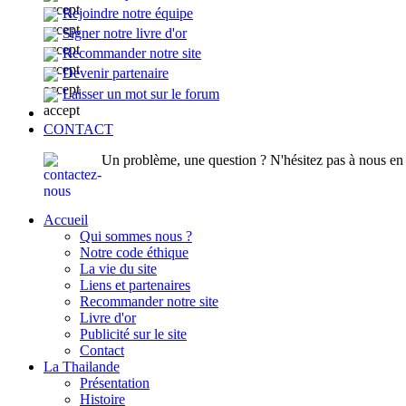
Rejoindre notre équipe
Signer notre livre d'or
Recommander notre site
Devenir partenaire
Laisser un mot sur le forum
CONTACT
Un problème, une question ? N'hésitez pas à nous en p
Accueil
Qui sommes nous ?
Notre code éthique
La vie du site
Liens et partenaires
Recommander notre site
Livre d'or
Publicité sur le site
Contact
La Thailande
Présentation
Histoire