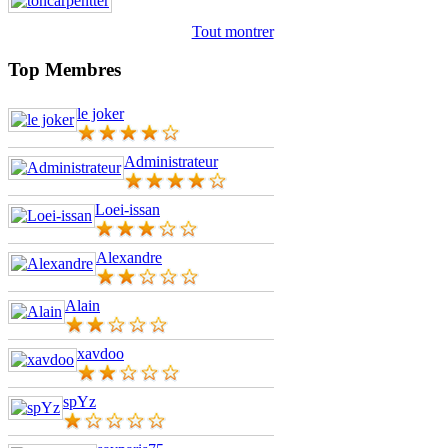
Tout montrer
Top Membres
le joker
Administrateur
Loei-issan
Alexandre
Alain
xavdoo
spYz