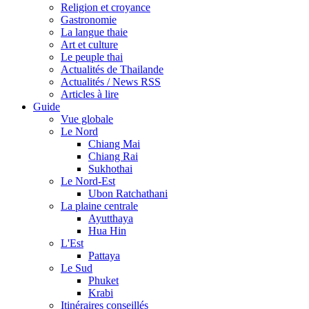
Religion et croyance
Gastronomie
La langue thaie
Art et culture
Le peuple thai
Actualités de Thailande
Actualités / News RSS
Articles à lire
Guide
Vue globale
Le Nord
Chiang Mai
Chiang Rai
Sukhothai
Le Nord-Est
Ubon Ratchathani
La plaine centrale
Ayutthaya
Hua Hin
L'Est
Pattaya
Le Sud
Phuket
Krabi
Itinéraires conseillés