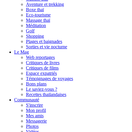
Aventure et trekking
Boxe thaï
Eco-tourisme
Massage thaï
Méditation
Golf
Shopping
Plages et baignades
Sorties et vie nocturne
Le Mag
Web reportages
Critiques de livres
Critiques de films
Espace expatriés
Témoignages de voyages
Bons plans
Le saviez-vous ?
Recettes thailandaises
Communauté
S'inscrire
Mon profil
Mes amis
Messagerie
Photos
Vidéos