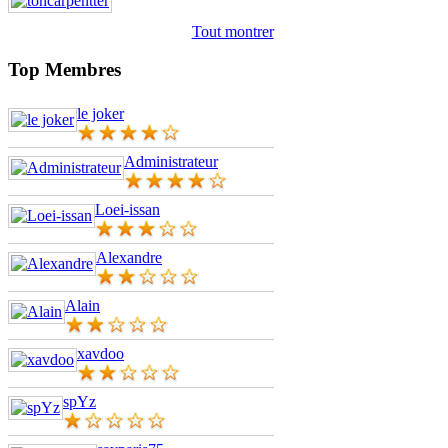
Tout montrer
Top Membres
le joker
Administrateur
Loei-issan
Alexandre
Alain
xavdoo
spYz