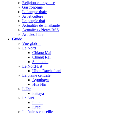
Religion et croyance
Gastronomie
La langue thaie
Art et culture
Le peuple thai
Actualités de Thailande
Actualités / News RSS
Articles à lire
Guide
Vue globale
Le Nord
Chiang Mai
Chiang Rai
Sukhothai
Le Nord-Est
Ubon Ratchathani
La plaine centrale
Ayutthaya
Hua Hin
L'Est
Pattaya
Le Sud
Phuket
Krabi
Itinéraires conseillés