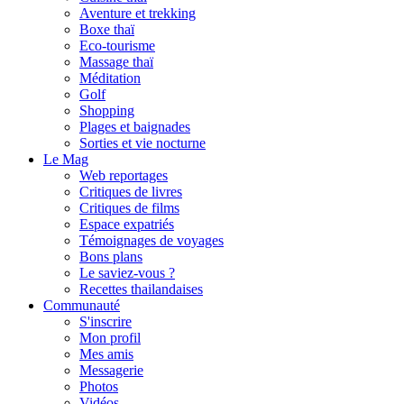
Aventure et trekking
Boxe thaï
Eco-tourisme
Massage thaï
Méditation
Golf
Shopping
Plages et baignades
Sorties et vie nocturne
Le Mag
Web reportages
Critiques de livres
Critiques de films
Espace expatriés
Témoignages de voyages
Bons plans
Le saviez-vous ?
Recettes thailandaises
Communauté
S'inscrire
Mon profil
Mes amis
Messagerie
Photos
Vidéos