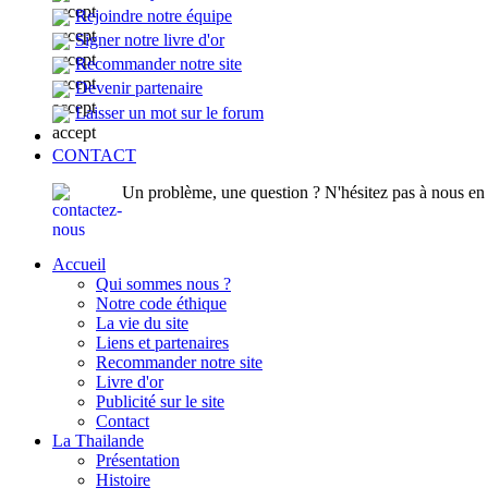
Rejoindre notre équipe
Signer notre livre d'or
Recommander notre site
Devenir partenaire
Laisser un mot sur le forum
CONTACT
Un problème, une question ? N'hésitez pas à nous en p
Accueil
Qui sommes nous ?
Notre code éthique
La vie du site
Liens et partenaires
Recommander notre site
Livre d'or
Publicité sur le site
Contact
La Thailande
Présentation
Histoire