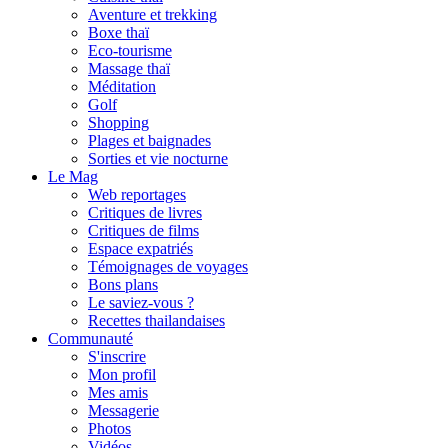
Aventure et trekking
Boxe thaï
Eco-tourisme
Massage thaï
Méditation
Golf
Shopping
Plages et baignades
Sorties et vie nocturne
Le Mag
Web reportages
Critiques de livres
Critiques de films
Espace expatriés
Témoignages de voyages
Bons plans
Le saviez-vous ?
Recettes thailandaises
Communauté
S'inscrire
Mon profil
Mes amis
Messagerie
Photos
Vidéos