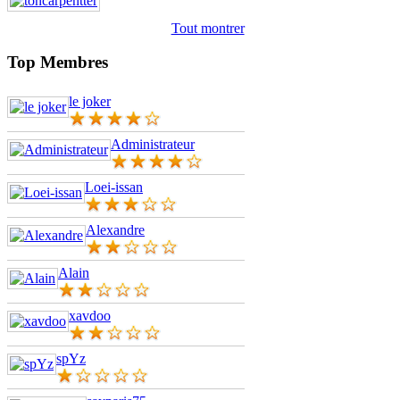
Tout montrer
Top Membres
le joker
Administrateur
Loei-issan
Alexandre
Alain
xavdoo
spYz