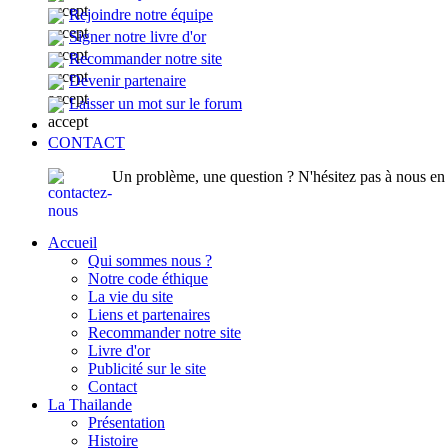
Rejoindre notre équipe
Signer notre livre d'or
Recommander notre site
Devenir partenaire
Laisser un mot sur le forum
CONTACT
Un problème, une question ? N'hésitez pas à nous en p
Accueil
Qui sommes nous ?
Notre code éthique
La vie du site
Liens et partenaires
Recommander notre site
Livre d'or
Publicité sur le site
Contact
La Thailande
Présentation
Histoire