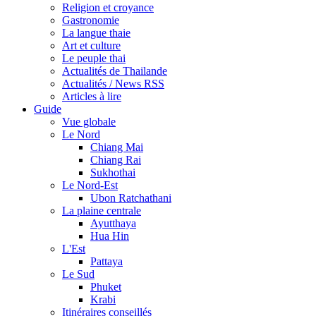
Religion et croyance
Gastronomie
La langue thaie
Art et culture
Le peuple thai
Actualités de Thailande
Actualités / News RSS
Articles à lire
Guide
Vue globale
Le Nord
Chiang Mai
Chiang Rai
Sukhothai
Le Nord-Est
Ubon Ratchathani
La plaine centrale
Ayutthaya
Hua Hin
L'Est
Pattaya
Le Sud
Phuket
Krabi
Itinéraires conseillés