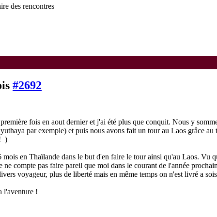
ire des rencontres
ois
#2692
a première fois en aout dernier et j'ai été plus que conquit. Nous y so
ayuthaya par exemple) et puis nous avons fait un tour au Laos grâce au t
 !
)
 mois en Thaïlande dans le but d'en faire le tour ainsi qu'au Laos. Vu que
e ne compte pas faire pareil que moi dans le courant de l'année prochaine
 divers voyageur, plus de liberté mais en même temps on n'est livré a so
a l'aventure !