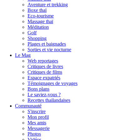
Aventure et trekking
Boxe thaï
Eco-tourisme
Massage thaï
Méditation
Golf
Shopping
Plages et baignades
Sorties et vie nocturne
Le Mag
Web reportages
Critiques de livres
Critiques de films
Espace expatriés
Témoignages de voyages
Bons plans
Le saviez-vous ?
Recettes thailandaises
Communauté
S'inscrire
Mon profil
Mes amis
Messagerie
Photos
Vidéos