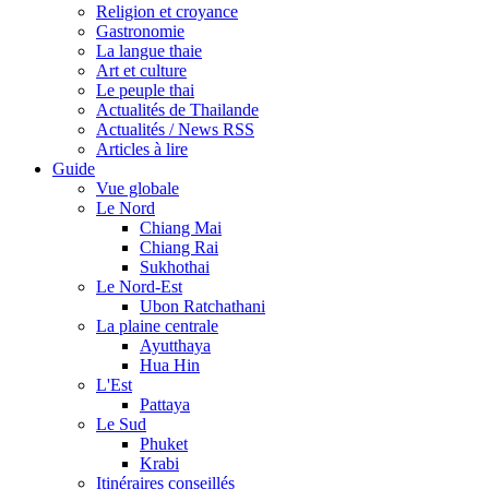
Religion et croyance
Gastronomie
La langue thaie
Art et culture
Le peuple thai
Actualités de Thailande
Actualités / News RSS
Articles à lire
Guide
Vue globale
Le Nord
Chiang Mai
Chiang Rai
Sukhothai
Le Nord-Est
Ubon Ratchathani
La plaine centrale
Ayutthaya
Hua Hin
L'Est
Pattaya
Le Sud
Phuket
Krabi
Itinéraires conseillés