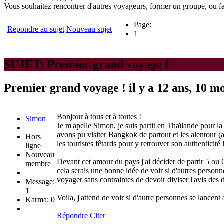
Vous souhaitez rencontrer d'autres voyageurs, former un groupe, ou fa
Page:
Répondre au sujet
Nouveau sujet
1
SUJET: Premier grand voyage !
Premier grand voyage !
il y a 12 ans, 10 m
Bonjour à tous et à toutes !
Simon
Je m'apelle Simon, je suis partit en Thaïlande pour l
avons pu visiter Bangkok de partout et les alentour (
Hors
les touristes fêtards pour y retrouver son authenticité
ligne
Nouveau
Devant cet amour du pays j'ai décider de partir 5 ou 6
membre
cela serais une bonne idée de voir si d'autres personn
voyager sans contraintes de devoir diviser l'avis des
Message:
1
Voila, j'attend de voir si d'autre personnes se lancent 
Karma: 0
Répondre
Citer