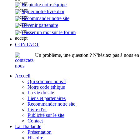
Rejoindre notre équipe
Signer notre livre d'or
Recommander notre site
Devenir partenaire
Laisser un mot sur le forum
CONTACT
Un problème, une question ? N'hésitez pas à nous en p
Accueil
Qui sommes nous ?
Notre code éthique
La vie du site
Liens et partenaires
Recommander notre site
Livre d'or
Publicité sur le site
Contact
La Thailande
Présentation
Histoire