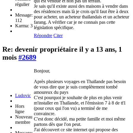
qui est vendue et non pas un terrain.
régulier
Je sais qu'il existe aussi des maisons à vendre dans
des résidences mais là je crois qu'il faut être à deux
Message:
pour acheter, un acheteur thaïlandais et un acheteur
112
farang. A vérifier car je ne connais pas cette
Karma: 3
législation spécifique.
Répondre
Citer
Re: devenir propriétaire
il y a 13 ans, 1
mois
#2689
Bonjour,
Après plusieurs voyages en Thaïlande pas besoin
de vous dire que je suis complètement tombé
amoureux du pays
Ludovic
C'est pourquoi je souhaite de plus en plus venir
m'installer en Thaïlande, et l'émission 7 à 8 de tf1
Hors
(pour ceux qui l'on vu) a terminé de me
ligne
convaincre.
Nouveau
C'est donc décidé, ma petite famille et moi même
membre
partons dès que l'on peut.
J'ai découvert ce site internet qui propose des
Message: