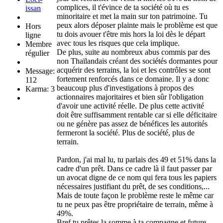
complices, il t'évince de ta société où tu es
issan
minoritaire et met la main sur ton patrimoine. Tu
peux alors déposer plainte mais le problème est que
Hors
tu dois avouer t'être mis hors la loi dès le départ
ligne
avec tous les risques que cela implique.
Membre
De plus, suite au nombreux abus commis par des
régulier
non Thaïlandais créant des sociétés dormantes pour
acquérir des terrains, la loi et les contrôles se sont
Message:
fortement renforcés dans ce domaine. Il y a donc
112
beaucoup plus d'investigations à propos des
Karma: 3
actionnaires majoritaires et bien sûr l'obligation
d'avoir une activité réelle. De plus cette activité
doit être suffisamment rentable car si elle déficitaire
ou ne génère pas assez de bénéfices les autorités
fermeront la société. Plus de société, plus de
terrain.
Pardon, j'ai mal lu, tu parlais des 49 et 51% dans la
cadre d'un prêt. Dans ce cadre là il faut passer par
un avocat digne de ce nom qui fera tous les papiers
nécessaires justifiant du prêt, de ses conditions,...
Mais de toute façon le problème reste le même car
tu ne peux pas être propriétaire de terrain, même à
49%.
Bref tu prêtes la somme à ta compagne et future