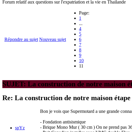
Forum relatif aux questions sur l'expatriation et la vie en Thailande
Page:
1
...
4
5
Répondre au sujet
Nouveau sujet
6
7
8
9
10
11
SUJET: La construction de notre maison é
Re: La construction de notre maison étape
Bon je vois que Supermotard a une grande connaissa
- Fondation antisismique
- Brique Mono Mur ( 30 cm ) On ne prend pas 36 p
spYz