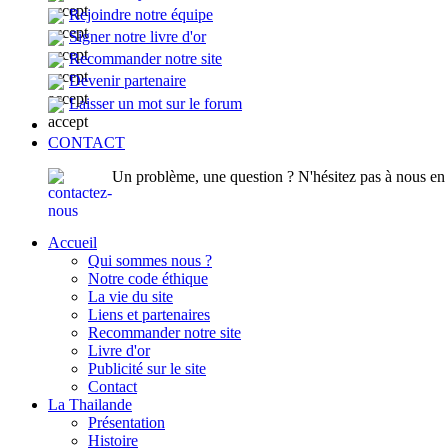
Rejoindre notre équipe
Signer notre livre d'or
Recommander notre site
Devenir partenaire
Laisser un mot sur le forum
CONTACT
Un problème, une question ? N'hésitez pas à nous en p
Accueil
Qui sommes nous ?
Notre code éthique
La vie du site
Liens et partenaires
Recommander notre site
Livre d'or
Publicité sur le site
Contact
La Thailande
Présentation
Histoire