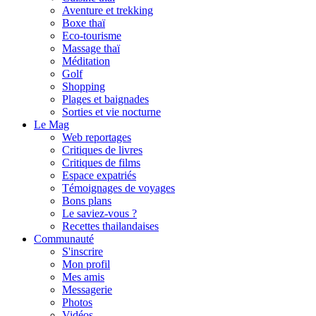
Aventure et trekking
Boxe thaï
Eco-tourisme
Massage thaï
Méditation
Golf
Shopping
Plages et baignades
Sorties et vie nocturne
Le Mag
Web reportages
Critiques de livres
Critiques de films
Espace expatriés
Témoignages de voyages
Bons plans
Le saviez-vous ?
Recettes thailandaises
Communauté
S'inscrire
Mon profil
Mes amis
Messagerie
Photos
Vidéos