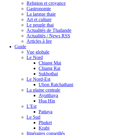
Religion et croyance
Gastronomie
La langue thaie
Art et culture
Le peuple thai
Actualités de Thailande
Actualités / News RSS
Articles à lire
Guide
Vue globale
Le Nord
Chiang Mai
Chiang Rai
Sukhothai
Le Nord-Est
Ubon Ratchathani
La plaine centrale
Ayutthaya
Hua Hin
L'Est
Pattaya
Le Sud
Phuket
Krabi
Itinéraires conseillés