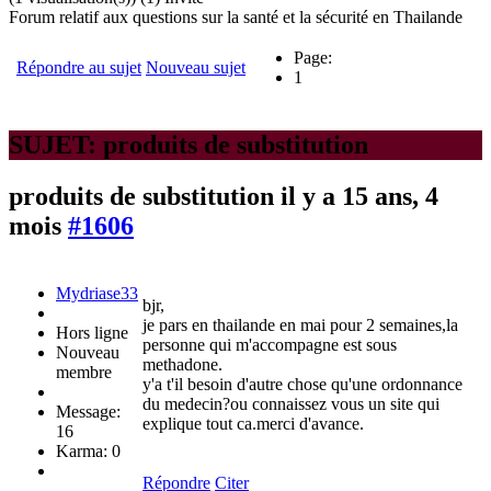
Forum relatif aux questions sur la santé et la sécurité en Thailande
Page:
Répondre au sujet
Nouveau sujet
1
SUJET: produits de substitution
produits de substitution
il y a 15 ans, 4
mois
#1606
Mydriase33
bjr,
je pars en thailande en mai pour 2 semaines,la
Hors ligne
personne qui m'accompagne est sous
Nouveau
methadone.
membre
y'a t'il besoin d'autre chose qu'une ordonnance
du medecin?ou connaissez vous un site qui
Message:
explique tout ca.merci d'avance.
16
Karma: 0
Répondre
Citer